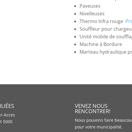
Paveuses
Nivelleuses
Thermo Infra rouge
Pr
Souffleur pour chargeu
Unité mobile de souffl
Machine à Bordure
Marteau hydraulique po
ILIÉES
VENEZ NOUS
RENCONTRER!
r-Acces
Nous pouvons faire beauco
t 5000
pour votre municipalité.