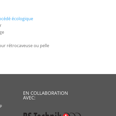
océdé écologique
r
age
ur rétrocaveuse ou pelle
EN COLLABORATION
AVEC:
up