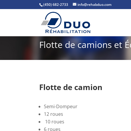
(450) 682-2733
info@rehabduo.com
Flotte de camions et 
Flotte de camion
Semi-Dompeur
12 roues
10 roues
6 roues